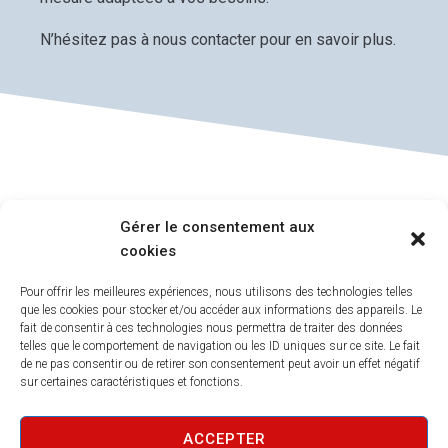
N’hésitez pas à nous contacter pour en savoir plus.
ADRESSE
Gérer le consentement aux
cookies
20 rue des Ardennes
21000 DIJON
Pour offrir les meilleures expériences, nous utilisons des technologies telles
que les cookies pour stocker et/ou accéder aux informations des appareils. Le
FRANCE
fait de consentir à ces technologies nous permettra de traiter des données
telles que le comportement de navigation ou les ID uniques sur ce site. Le fait
de ne pas consentir ou de retirer son consentement peut avoir un effet négatif
CONTACTS
sur certaines caractéristiques et fonctions.
+33(0) 3 80 95 01 36
ACCEPTER