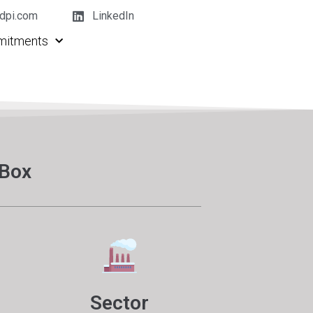
dpi.com
LinkedIn
itments
Box
Sector