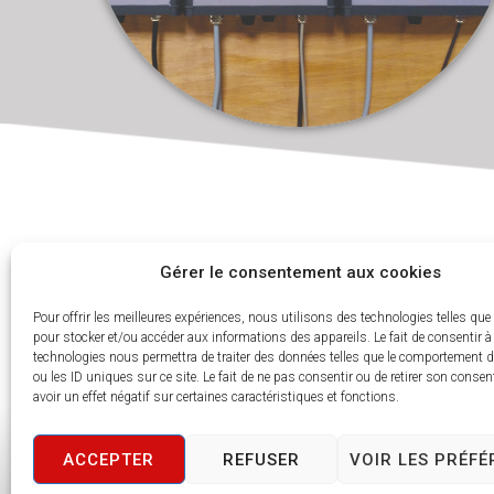
Gérer le consentement aux cookies
Pour offrir les meilleures expériences, nous utilisons des technologies telles que
pour stocker et/ou accéder aux informations des appareils. Le fait de consentir à
ADDRESS
technologies nous permettra de traiter des données telles que le comportement d
ou les ID uniques sur ce site. Le fait de ne pas consentir ou de retirer son conse
20 rue des Ardennes
avoir un effet négatif sur certaines caractéristiques et fonctions.
21000 DIJON
FRANCE
ACCEPTER
REFUSER
VOIR LES PRÉF